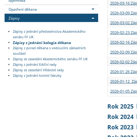
tajemníka
2026-03-16 Záp
Opatření děkana
2026-03-09 Záp
Zápisy
2026-03-02 Záp
Zápisy z jednání předsednictva Akademického
2026-02-23 Záp
senátu FF UK
2026-02-16 Záp
Zápisy z jednání kolegia děkana
Zápisy z porad děkana s vedoucími základních
2026-02-09 Záp
součástí
Zápisy ze zasedání Akademického senátu FF UK
2026-02-02 Záp
Zápisy z jednání Ediční rady
Zápisy ze zasedání Vědecké rady
2026-01-26 Záp
Zápisy z jednání komisí fakulty
2026-01-12 Záp
2026-01-05 Záp
Rok 2025
Rok 2024
Rok 2023