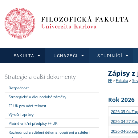
FAKULTA
UCHAZEČI
STUDUJÍCÍ
Zápisy z
FAKULTA
UCHAZEČI
STUDUJÍCÍ
VĚDA A VÝZKUM
ZAHRANIČÍ
Struktura a
Co studova
Bakalářsk
O vědě a 
Aktuální n
Strategie a další dokumenty
FF
>
Fakulta
>
Str
Bezpečnost
Dozvědět se více
Podat přihlášku
Dozvědět se více
Dozvědět se více
Dozvědět se více
Strategie 
Učitelské 
Doktorské
Akademické
Vyjíždějící
Strategické a dlouhodobé záměry
Rok 2026
Podpora a
Informace 
Rigorózní 
Granty a p
Přijíždějíc
FF UK pro udržitelnost
2026-05-04 Záp
Výroční zprávy
Absolventi
Vyjíždějíc
2026-04-27 Záp
Platné vnitřní předpisy FF UK
2026-04-20 Záp
Rozhodnutí a sdělení děkana, opatření a sdělení
Fakultní š