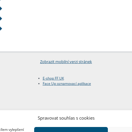
Zobrazit mobilní verzi stránek
E-shop FF UK
Face Up oznamovací aplikace
Spravovat souhlas s cookies
cílem vylepšení