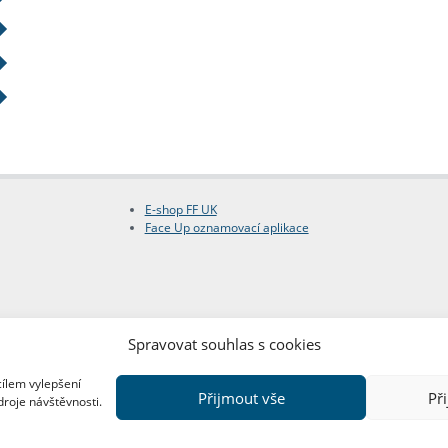
E-shop FF UK
Face Up oznamovací aplikace
Spravovat souhlas s cookies
cílem vylepšení
Přijmout vše
Př
droje návštěvnosti.
Copyright © FF UK 2026
Design:
Red Peppers