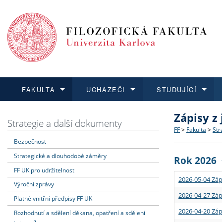
FAKULTA
UCHAZEČI
STUDUJÍCÍ
Zápisy z
FAKULTA
UCHAZEČI
STUDUJÍCÍ
VĚDA A VÝZKUM
ZAHRANIČÍ
Struktura a
Co studova
Bakalářsk
O vědě a 
Aktuální n
Strategie a další dokumenty
FF
>
Fakulta
>
Str
Bezpečnost
Dozvědět se více
Podat přihlášku
Dozvědět se více
Dozvědět se více
Dozvědět se více
Strategie 
Učitelské 
Doktorské
Akademické
Vyjíždějící
Strategické a dlouhodobé záměry
Rok 2026
Podpora a
Informace 
Rigorózní 
Granty a p
Přijíždějíc
FF UK pro udržitelnost
2026-05-04 Záp
Výroční zprávy
Absolventi
Vyjíždějíc
2026-04-27 Záp
Platné vnitřní předpisy FF UK
2026-04-20 Záp
Rozhodnutí a sdělení děkana, opatření a sdělení
Fakultní š