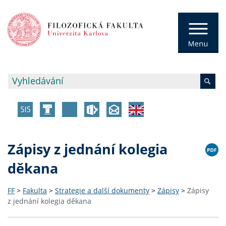
Zápisy z jednání kolegia
děkana
FF
>
Fakulta
>
Strategie a další dokumenty
>
Zápisy
>
Zápisy
z jednání kolegia děkana