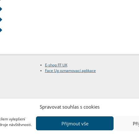
E-shop FF UK
Face Up oznamovací aplikace
Spravovat souhlas s cookies
cílem vylepšení
Přijmout vše
Př
droje návštěvnosti.
Copyright © FF UK 2026
Design:
Red Peppers