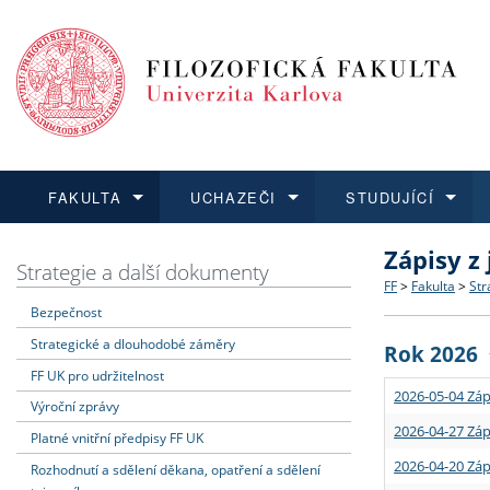
FAKULTA
UCHAZEČI
STUDUJÍCÍ
Zápisy z
FAKULTA
UCHAZEČI
STUDUJÍCÍ
VĚDA A VÝZKUM
ZAHRANIČÍ
Struktura a
Co studova
Bakalářsk
O vědě a 
Aktuální n
Strategie a další dokumenty
FF
>
Fakulta
>
Str
Bezpečnost
Dozvědět se více
Podat přihlášku
Dozvědět se více
Dozvědět se více
Dozvědět se více
Strategie 
Učitelské 
Doktorské
Akademické
Vyjíždějící
Strategické a dlouhodobé záměry
Rok 2026
Podpora a
Informace 
Rigorózní 
Granty a p
Přijíždějíc
FF UK pro udržitelnost
2026-05-04 Záp
Výroční zprávy
Absolventi
Vyjíždějíc
2026-04-27 Záp
Platné vnitřní předpisy FF UK
2026-04-20 Záp
Rozhodnutí a sdělení děkana, opatření a sdělení
Fakultní š