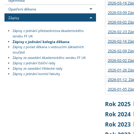
tajemníka
2026-03-16 Záp
Opatření děkana
2026-03-09 Záp
Zápisy
2026-03-02 Záp
Zápisy z jednání předsednictva Akademického
2026-02-23 Záp
senátu FF UK
2026-02-16 Záp
Zápisy z jednání kolegia děkana
Zápisy z porad děkana s vedoucími základních
2026-02-09 Záp
součástí
Zápisy ze zasedání Akademického senátu FF UK
2026-02-02 Záp
Zápisy z jednání Ediční rady
Zápisy ze zasedání Vědecké rady
2026-01-26 Záp
Zápisy z jednání komisí fakulty
2026-01-12 Záp
2026-01-05 Záp
Rok 2025
Rok 2024
Rok 2023