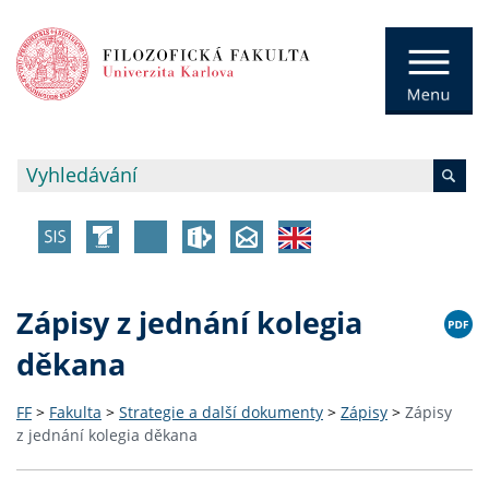
Zápisy z jednání kolegia
děkana
FF
>
Fakulta
>
Strategie a další dokumenty
>
Zápisy
>
Zápisy
z jednání kolegia děkana