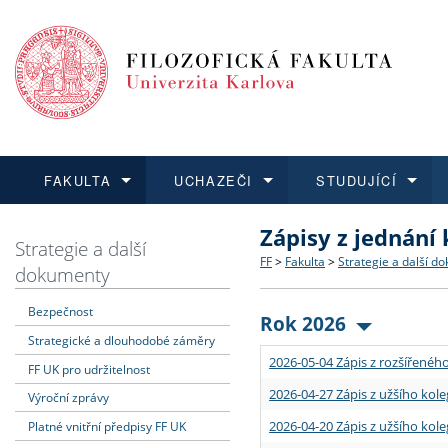
FAKULTA
UCHAZEČI
STUDUJÍCÍ
Zápisy z jednání
FAKULTA
UCHAZEČI
STUDUJÍCÍ
VĚDA A VÝZKUM
ZAHRANIČÍ
Struktura a historie
Co studovat a jak se přihlá
Bakalářské a magisterské
O vědě a výzkumu na FF
Aktuální nabídky a výběrov
Strategie a další
FF
>
Fakulta
>
Strategie a další d
dokumenty
Dozvědět se více
Podat přihlášku
Dozvědět se více
Dozvědět se více
Dozvědět se více
Strategie a další dokumen
Učitelské studijní program
Doktorské studium
Akademické kvalifikace
Vyjíždějící studenti
Bezpečnost
Rok 2026
Strategické a dlouhodobé záměry
Podpora a benefity pro z
Informace k průběhu přijí
Rigorózní řízení
Granty a projekty
Přijíždějící studenti
2026-05-04 Zápis z rozšířeného
FF UK pro udržitelnost
Absolventi fakulty
Vyjíždějící zaměstnanci
2026-04-27 Zápis z užšího kole
Výroční zprávy
2026-04-20 Zápis z užšího kole
Platné vnitřní předpisy FF UK
Fakultní školy FF UK