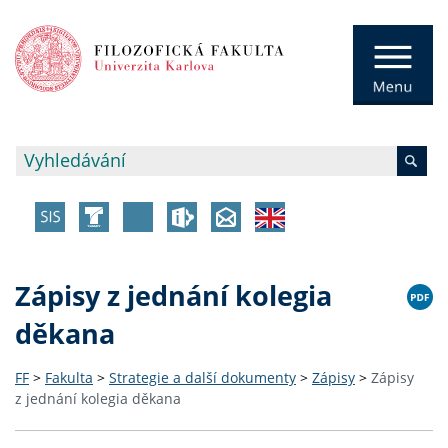
Zápisy z jednání kolegia
děkana
FF
>
Fakulta
>
Strategie a další dokumenty
>
Zápisy
>
Zápisy
z jednání kolegia děkana