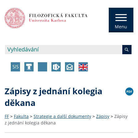
Zápisy z jednání kolegia
děkana
FF
>
Fakulta
>
Strategie a další dokumenty
>
Zápisy
>
Zápisy
z jednání kolegia děkana