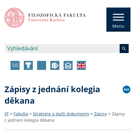
Zápisy z jednání kolegia
děkana
FF
>
Fakulta
>
Strategie a další dokumenty
>
Zápisy
>
Zápisy
z jednání kolegia děkana