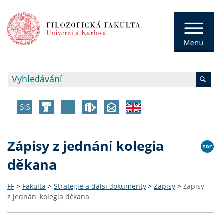
Zápisy z jednání kolegia
děkana
FF
>
Fakulta
>
Strategie a další dokumenty
>
Zápisy
>
Zápisy
z jednání kolegia děkana