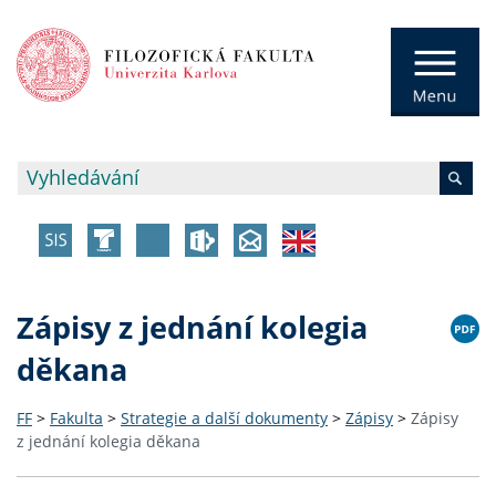
Zápisy z jednání kolegia
děkana
FF
>
Fakulta
>
Strategie a další dokumenty
>
Zápisy
>
Zápisy
z jednání kolegia děkana