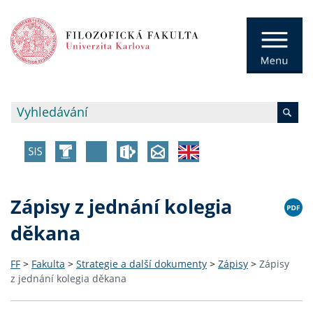
Zápisy z jednání kolegia
děkana
FF
>
Fakulta
>
Strategie a další dokumenty
>
Zápisy
>
Zápisy
z jednání kolegia děkana