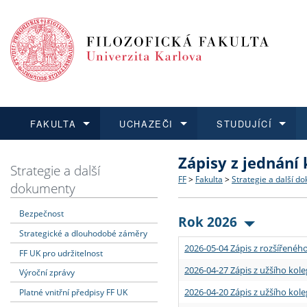
FAKULTA
UCHAZEČI
STUDUJÍCÍ
Zápisy z jednání
FAKULTA
UCHAZEČI
STUDUJÍCÍ
VĚDA A VÝZKUM
ZAHRANIČÍ
Struktura a historie
Co studovat a jak se přihlá
Bakalářské a magisterské
O vědě a výzkumu na FF
Aktuální nabídky a výběrov
Strategie a další
FF
>
Fakulta
>
Strategie a další d
dokumenty
Dozvědět se více
Podat přihlášku
Dozvědět se více
Dozvědět se více
Dozvědět se více
Strategie a další dokumen
Učitelské studijní program
Doktorské studium
Akademické kvalifikace
Vyjíždějící studenti
Bezpečnost
Rok 2026
Strategické a dlouhodobé záměry
Podpora a benefity pro z
Informace k průběhu přijím
Rigorózní řízení
Granty a projekty
Přijíždějící studenti
2026-05-04 Zápis z rozšířeného
FF UK pro udržitelnost
Absolventi fakulty
Vyjíždějící zaměstnanci
2026-04-27 Zápis z užšího kole
Výroční zprávy
2026-04-20 Zápis z užšího kole
Platné vnitřní předpisy FF UK
Fakultní školy FF UK