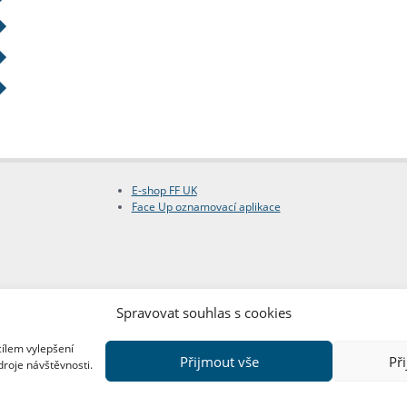
E-shop FF UK
Face Up oznamovací aplikace
Spravovat souhlas s cookies
cílem vylepšení
Přijmout vše
Př
droje návštěvnosti.
Copyright © FF UK 2026
Design:
Red Peppers