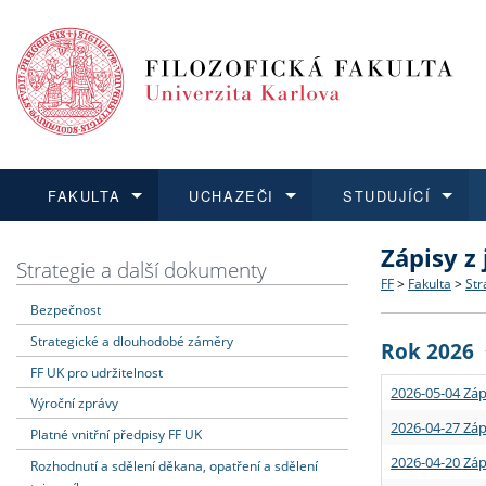
FAKULTA
UCHAZEČI
STUDUJÍCÍ
Zápisy z
FAKULTA
UCHAZEČI
STUDUJÍCÍ
VĚDA A VÝZKUM
ZAHRANIČÍ
Struktura a
Co studova
Bakalářsk
O vědě a 
Aktuální n
Strategie a další dokumenty
FF
>
Fakulta
>
Str
Bezpečnost
Dozvědět se více
Podat přihlášku
Dozvědět se více
Dozvědět se více
Dozvědět se více
Strategie 
Učitelské 
Doktorské
Akademické
Vyjíždějící
Strategické a dlouhodobé záměry
Rok 2026
Podpora a
Informace 
Rigorózní 
Granty a p
Přijíždějíc
FF UK pro udržitelnost
2026-05-04 Záp
Výroční zprávy
Absolventi
Vyjíždějíc
2026-04-27 Záp
Platné vnitřní předpisy FF UK
2026-04-20 Záp
Rozhodnutí a sdělení děkana, opatření a sdělení
Fakultní š