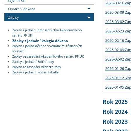
tajemníka
2026-03-16 Záp
Opatření děkana
2026-03-09 Záp
Zápisy
2026-03-02 Záp
Zápisy z jednání předsednictva Akademického
2026-02-23 Záp
senátu FF UK
2026-02-16 Záp
Zápisy z jednání kolegia děkana
Zápisy z porad děkana s vedoucími základních
2026-02-09 Záp
součástí
Zápisy ze zasedání Akademického senátu FF UK
2026-02-02 Záp
Zápisy z jednání Ediční rady
Zápisy ze zasedání Vědecké rady
2026-01-26 Záp
Zápisy z jednání komisí fakulty
2026-01-12 Záp
2026-01-05 Záp
Rok 2025
Rok 2024
Rok 2023