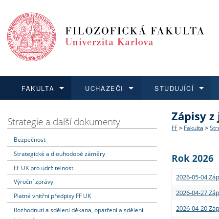
FAKULTA
UCHAZEČI
STUDUJÍCÍ
Zápisy z
FAKULTA
UCHAZEČI
STUDUJÍCÍ
VĚDA A VÝZKUM
ZAHRANIČÍ
Struktura a
Co studova
Bakalářsk
O vědě a 
Aktuální n
Strategie a další dokumenty
FF
>
Fakulta
>
Str
Bezpečnost
Dozvědět se více
Podat přihlášku
Dozvědět se více
Dozvědět se více
Dozvědět se více
Strategie 
Učitelské 
Doktorské
Akademické
Vyjíždějící
Strategické a dlouhodobé záměry
Rok 2026
Podpora a
Informace 
Rigorózní 
Granty a p
Přijíždějíc
FF UK pro udržitelnost
2026-05-04 Záp
Výroční zprávy
Absolventi
Vyjíždějíc
2026-04-27 Záp
Platné vnitřní předpisy FF UK
2026-04-20 Záp
Rozhodnutí a sdělení děkana, opatření a sdělení
Fakultní š