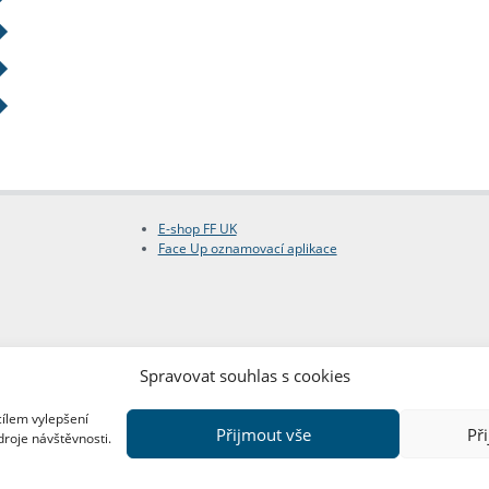
E-shop FF UK
Face Up oznamovací aplikace
Spravovat souhlas s cookies
cílem vylepšení
Přijmout vše
Př
droje návštěvnosti.
Copyright © FF UK 2026
Design:
Red Peppers