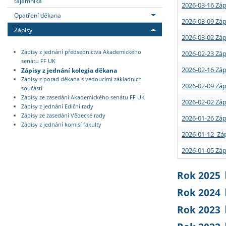
tajemníka
2026-03-16 Záp
Opatření děkana
2026-03-09 Záp
Zápisy
2026-03-02 Záp
Zápisy z jednání předsednictva Akademického
2026-02-23 Záp
senátu FF UK
2026-02-16 Záp
Zápisy z jednání kolegia děkana
Zápisy z porad děkana s vedoucími základních
2026-02-09 Záp
součástí
Zápisy ze zasedání Akademického senátu FF UK
2026-02-02 Záp
Zápisy z jednání Ediční rady
Zápisy ze zasedání Vědecké rady
2026-01-26 Záp
Zápisy z jednání komisí fakulty
2026-01-12 Záp
2026-01-05 Záp
Rok 2025
Rok 2024
Rok 2023