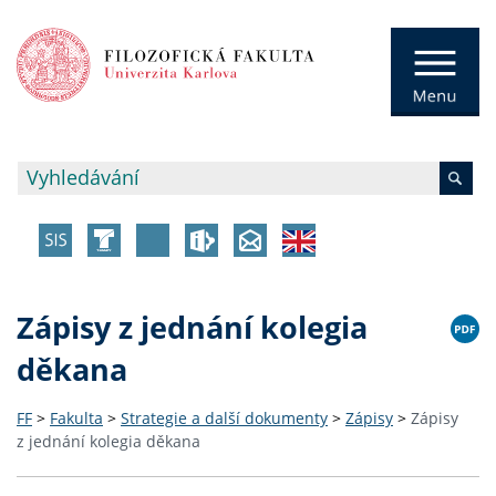
Zápisy z jednání kolegia
děkana
FF
>
Fakulta
>
Strategie a další dokumenty
>
Zápisy
>
Zápisy
z jednání kolegia děkana