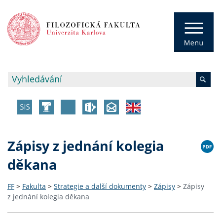
Zápisy z jednání kolegia
děkana
FF
>
Fakulta
>
Strategie a další dokumenty
>
Zápisy
>
Zápisy
z jednání kolegia děkana