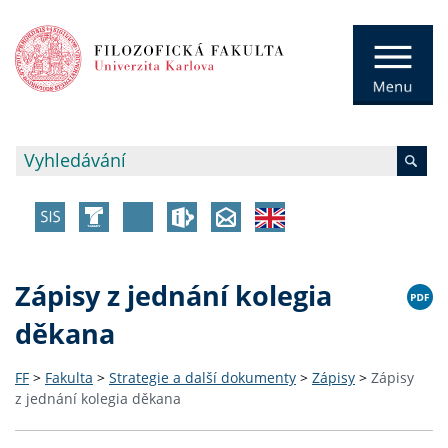
Zápisy z jednání kolegia
děkana
FF
>
Fakulta
>
Strategie a další dokumenty
>
Zápisy
>
Zápisy
z jednání kolegia děkana