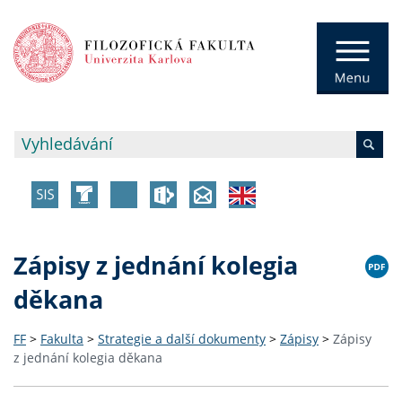
Zápisy z jednání kolegia
děkana
FF
>
Fakulta
>
Strategie a další dokumenty
>
Zápisy
>
Zápisy
z jednání kolegia děkana