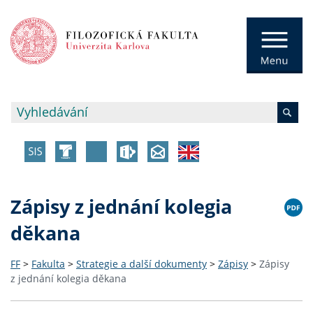
Zápisy z jednání kolegia
děkana
FF
>
Fakulta
>
Strategie a další dokumenty
>
Zápisy
>
Zápisy
z jednání kolegia děkana