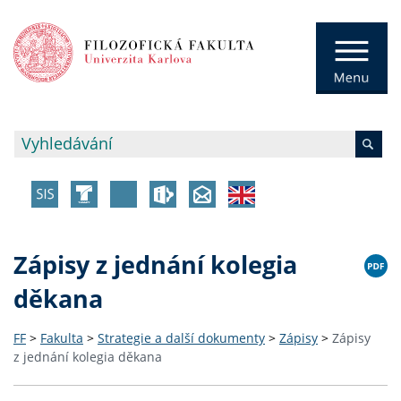
Zápisy z jednání kolegia
děkana
FF
>
Fakulta
>
Strategie a další dokumenty
>
Zápisy
>
Zápisy
z jednání kolegia děkana