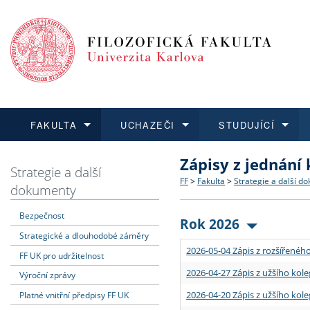
FAKULTA
UCHAZEČI
STUDUJÍCÍ
Zápisy z jednání
FAKULTA
UCHAZEČI
STUDUJÍCÍ
VĚDA A VÝZKUM
ZAHRANIČÍ
Struktura a historie
Co studovat a jak se přihlá
Bakalářské a magisterské
O vědě a výzkumu na FF
Aktuální nabídky a výběrov
Strategie a další
FF
>
Fakulta
>
Strategie a další d
dokumenty
Dozvědět se více
Podat přihlášku
Dozvědět se více
Dozvědět se více
Dozvědět se více
Strategie a další dokumen
Učitelské studijní program
Doktorské studium
Akademické kvalifikace
Vyjíždějící studenti
Bezpečnost
Rok 2026
Strategické a dlouhodobé záměry
Podpora a benefity pro z
Informace k průběhu přijím
Rigorózní řízení
Granty a projekty
Přijíždějící studenti
2026-05-04 Zápis z rozšířeného
FF UK pro udržitelnost
Absolventi fakulty
Vyjíždějící zaměstnanci
2026-04-27 Zápis z užšího kole
Výroční zprávy
2026-04-20 Zápis z užšího kole
Platné vnitřní předpisy FF UK
Fakultní školy FF UK