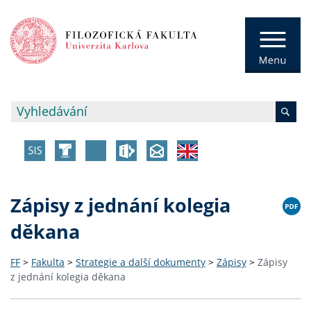
Zápisy z jednání kolegia
děkana
FF
>
Fakulta
>
Strategie a další dokumenty
>
Zápisy
>
Zápisy
z jednání kolegia děkana