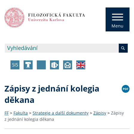
Zápisy z jednání kolegia
děkana
FF
>
Fakulta
>
Strategie a další dokumenty
>
Zápisy
>
Zápisy
z jednání kolegia děkana