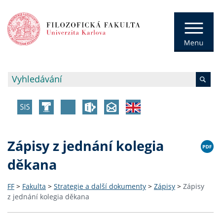
Zápisy z jednání kolegia
děkana
FF
>
Fakulta
>
Strategie a další dokumenty
>
Zápisy
>
Zápisy
z jednání kolegia děkana