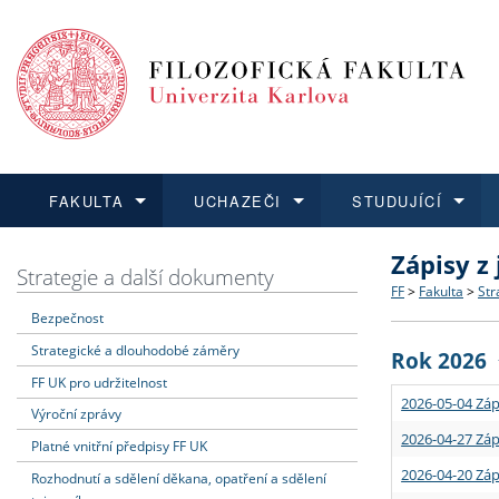
FAKULTA
UCHAZEČI
STUDUJÍCÍ
Zápisy z
FAKULTA
UCHAZEČI
STUDUJÍCÍ
VĚDA A VÝZKUM
ZAHRANIČÍ
Struktura a
Co studova
Bakalářsk
O vědě a 
Aktuální n
Strategie a další dokumenty
FF
>
Fakulta
>
Str
Bezpečnost
Dozvědět se více
Podat přihlášku
Dozvědět se více
Dozvědět se více
Dozvědět se více
Strategie 
Učitelské 
Doktorské
Akademické
Vyjíždějící
Strategické a dlouhodobé záměry
Rok 2026
Podpora a
Informace 
Rigorózní 
Granty a p
Přijíždějíc
FF UK pro udržitelnost
2026-05-04 Záp
Výroční zprávy
Absolventi
Vyjíždějíc
2026-04-27 Záp
Platné vnitřní předpisy FF UK
2026-04-20 Záp
Rozhodnutí a sdělení děkana, opatření a sdělení
Fakultní š