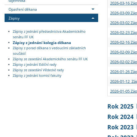
tajemníka
2026-03-16 Záp
Opatření děkana
2026-03-09 Záp
Zápisy
2026-03-02 Záp
Zápisy z jednání předsednictva Akademického
2026-02-23 Záp
senátu FF UK
2026-02-16 Záp
Zápisy z jednání kolegia děkana
Zápisy z porad děkana s vedoucími základních
2026-02-09 Záp
součástí
Zápisy ze zasedání Akademického senátu FF UK
2026-02-02 Záp
Zápisy z jednání Ediční rady
Zápisy ze zasedání Vědecké rady
2026-01-26 Záp
Zápisy z jednání komisí fakulty
2026-01-12 Záp
2026-01-05 Záp
Rok 2025
Rok 2024
Rok 2023