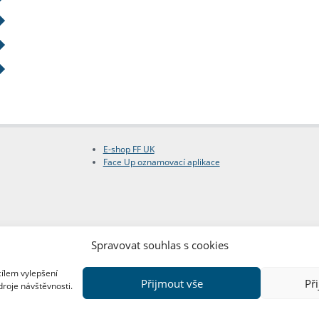
E-shop FF UK
Face Up oznamovací aplikace
Spravovat souhlas s cookies
cílem vylepšení
Přijmout vše
Př
droje návštěvnosti.
Copyright © FF UK 2026
Design:
Red Peppers