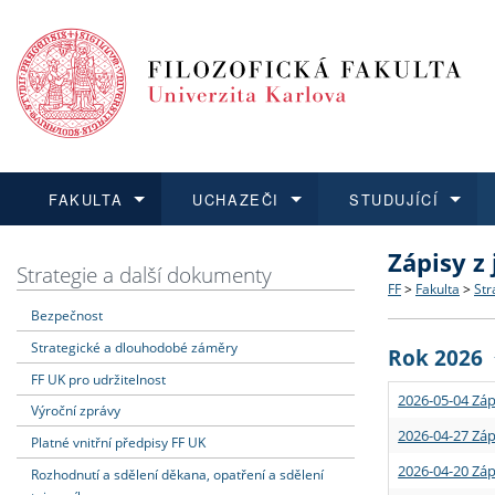
FAKULTA
UCHAZEČI
STUDUJÍCÍ
Zápisy z
FAKULTA
UCHAZEČI
STUDUJÍCÍ
VĚDA A VÝZKUM
ZAHRANIČÍ
Struktura a
Co studova
Bakalářsk
O vědě a 
Aktuální n
Strategie a další dokumenty
FF
>
Fakulta
>
Str
Bezpečnost
Dozvědět se více
Podat přihlášku
Dozvědět se více
Dozvědět se více
Dozvědět se více
Strategie 
Učitelské 
Doktorské
Akademické
Vyjíždějící
Strategické a dlouhodobé záměry
Rok 2026
Podpora a
Informace 
Rigorózní 
Granty a p
Přijíždějíc
FF UK pro udržitelnost
2026-05-04 Záp
Výroční zprávy
Absolventi
Vyjíždějíc
2026-04-27 Záp
Platné vnitřní předpisy FF UK
2026-04-20 Záp
Rozhodnutí a sdělení děkana, opatření a sdělení
Fakultní š