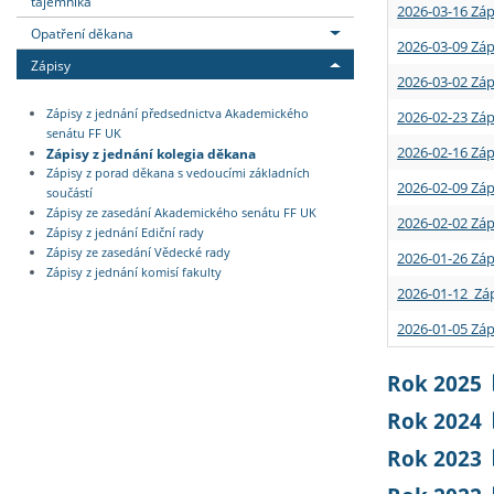
tajemníka
2026-03-16 Záp
Opatření děkana
2026-03-09 Záp
Zápisy
2026-03-02 Záp
Zápisy z jednání předsednictva Akademického
2026-02-23 Záp
senátu FF UK
2026-02-16 Záp
Zápisy z jednání kolegia děkana
Zápisy z porad děkana s vedoucími základních
2026-02-09 Záp
součástí
Zápisy ze zasedání Akademického senátu FF UK
2026-02-02 Záp
Zápisy z jednání Ediční rady
Zápisy ze zasedání Vědecké rady
2026-01-26 Záp
Zápisy z jednání komisí fakulty
2026-01-12 Záp
2026-01-05 Záp
Rok 2025
Rok 2024
Rok 2023