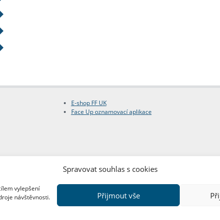
E-shop FF UK
Face Up oznamovací aplikace
Spravovat souhlas s cookies
cílem vylepšení
Přijmout vše
Př
droje návštěvnosti.
Copyright © FF UK 2026
Design:
Red Peppers