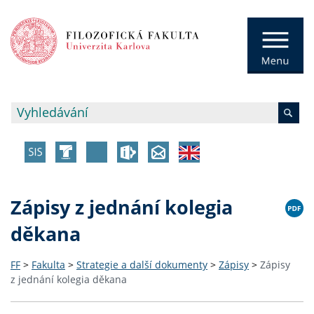
Zápisy z jednání kolegia
děkana
FF
>
Fakulta
>
Strategie a další dokumenty
>
Zápisy
>
Zápisy
z jednání kolegia děkana