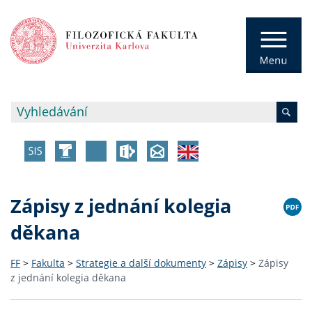
Zápisy z jednání kolegia
děkana
FF
>
Fakulta
>
Strategie a další dokumenty
>
Zápisy
>
Zápisy
z jednání kolegia děkana