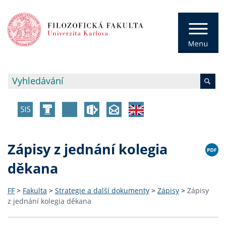
Zápisy z jednání kolegia
děkana
FF
>
Fakulta
>
Strategie a další dokumenty
>
Zápisy
>
Zápisy
z jednání kolegia děkana