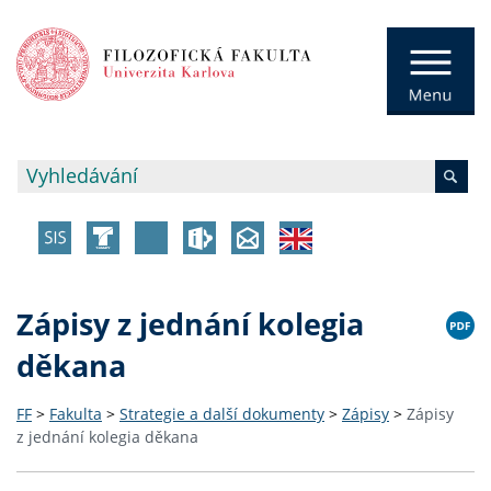
Zápisy z jednání kolegia
děkana
FF
>
Fakulta
>
Strategie a další dokumenty
>
Zápisy
>
Zápisy
z jednání kolegia děkana