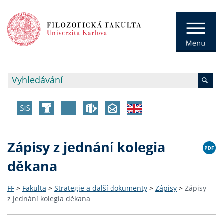
Zápisy z jednání kolegia
děkana
FF
>
Fakulta
>
Strategie a další dokumenty
>
Zápisy
>
Zápisy
z jednání kolegia děkana