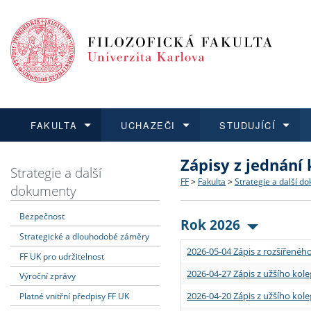
FAKULTA
UCHAZEČI
STUDUJÍCÍ
Zápisy z jednání
FAKULTA
UCHAZEČI
STUDUJÍCÍ
VĚDA A VÝZKUM
ZAHRANIČÍ
Struktura a historie
Co studovat a jak se přihlá
Bakalářské a magisterské
O vědě a výzkumu na FF
Aktuální nabídky a výběrov
Strategie a další
FF
>
Fakulta
>
Strategie a další d
dokumenty
Dozvědět se více
Podat přihlášku
Dozvědět se více
Dozvědět se více
Dozvědět se více
Strategie a další dokumen
Učitelské studijní program
Doktorské studium
Akademické kvalifikace
Vyjíždějící studenti
Bezpečnost
Rok 2026
Strategické a dlouhodobé záměry
Podpora a benefity pro z
Informace k průběhu přijím
Rigorózní řízení
Granty a projekty
Přijíždějící studenti
2026-05-04 Zápis z rozšířeného
FF UK pro udržitelnost
Absolventi fakulty
Vyjíždějící zaměstnanci
2026-04-27 Zápis z užšího kole
Výroční zprávy
2026-04-20 Zápis z užšího kole
Platné vnitřní předpisy FF UK
Fakultní školy FF UK