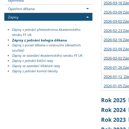
tajemníka
2026-03-16 Záp
Opatření děkana
2026-03-09 Záp
Zápisy
2026-03-02 Záp
Zápisy z jednání předsednictva Akademického
2026-02-23 Záp
senátu FF UK
2026-02-16 Záp
Zápisy z jednání kolegia děkana
Zápisy z porad děkana s vedoucími základních
2026-02-09 Záp
součástí
Zápisy ze zasedání Akademického senátu FF UK
2026-02-02 Záp
Zápisy z jednání Ediční rady
Zápisy ze zasedání Vědecké rady
2026-01-26 Záp
Zápisy z jednání komisí fakulty
2026-01-12 Záp
2026-01-05 Záp
Rok 2025
Rok 2024
Rok 2023