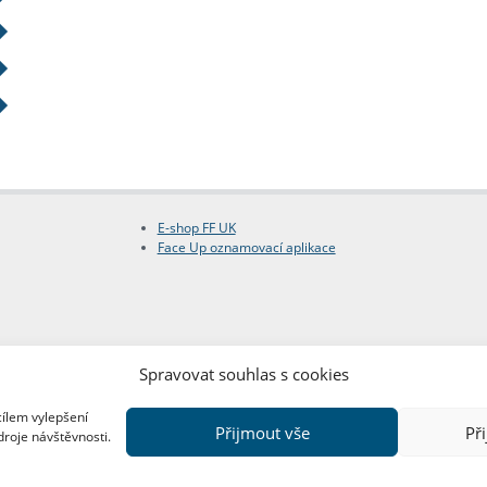
E-shop FF UK
Face Up oznamovací aplikace
Spravovat souhlas s cookies
cílem vylepšení
Přijmout vše
Př
droje návštěvnosti.
Copyright © FF UK 2026
Design:
Red Peppers