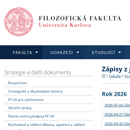
FAKULTA
UCHAZEČI
STUDUJÍCÍ
Zápisy z
FAKULTA
UCHAZEČI
STUDUJÍCÍ
VĚDA A VÝZKUM
ZAHRANIČÍ
Struktura a
Co studova
Bakalářsk
O vědě a 
Aktuální n
Strategie a další dokumenty
FF
>
Fakulta
>
Str
Bezpečnost
Dozvědět se více
Podat přihlášku
Dozvědět se více
Dozvědět se více
Dozvědět se více
Strategie 
Učitelské 
Doktorské
Akademické
Vyjíždějící
Strategické a dlouhodobé záměry
Rok 2026
Podpora a
Informace 
Rigorózní 
Granty a p
Přijíždějíc
FF UK pro udržitelnost
2026-05-04 Záp
Výroční zprávy
Absolventi
Vyjíždějíc
2026-04-27 Záp
Platné vnitřní předpisy FF UK
2026-04-20 Záp
Rozhodnutí a sdělení děkana, opatření a sdělení
Fakultní š