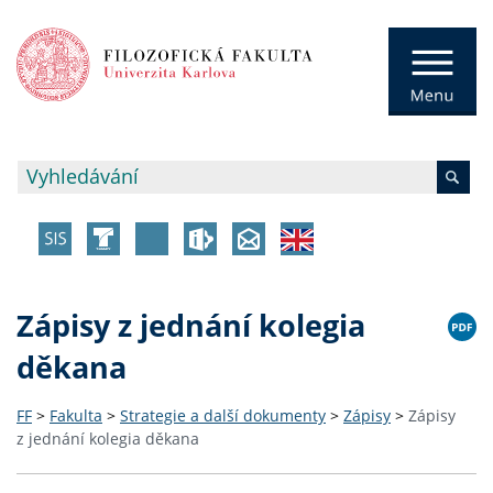
Zápisy z jednání kolegia
děkana
FF
>
Fakulta
>
Strategie a další dokumenty
>
Zápisy
>
Zápisy
z jednání kolegia děkana