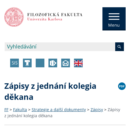
Zápisy z jednání kolegia
děkana
FF
>
Fakulta
>
Strategie a další dokumenty
>
Zápisy
>
Zápisy
z jednání kolegia děkana