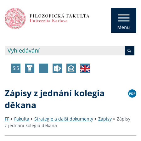
Zápisy z jednání kolegia
děkana
FF
>
Fakulta
>
Strategie a další dokumenty
>
Zápisy
>
Zápisy
z jednání kolegia děkana