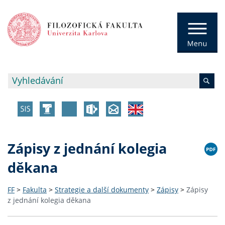
Zápisy z jednání kolegia
děkana
FF
>
Fakulta
>
Strategie a další dokumenty
>
Zápisy
>
Zápisy
z jednání kolegia děkana