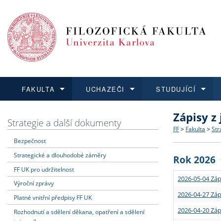
FAKULTA
UCHAZEČI
STUDUJÍCÍ
Zápisy z
FAKULTA
UCHAZEČI
STUDUJÍCÍ
VĚDA A VÝZKUM
ZAHRANIČÍ
Struktura a
Co studova
Bakalářsk
O vědě a 
Aktuální n
Strategie a další dokumenty
FF
>
Fakulta
>
Str
Bezpečnost
Dozvědět se více
Podat přihlášku
Dozvědět se více
Dozvědět se více
Dozvědět se více
Strategie 
Učitelské 
Doktorské
Akademické
Vyjíždějící
Strategické a dlouhodobé záměry
Rok 2026
Podpora a
Informace 
Rigorózní 
Granty a p
Přijíždějíc
FF UK pro udržitelnost
2026-05-04 Záp
Výroční zprávy
Absolventi
Vyjíždějíc
2026-04-27 Záp
Platné vnitřní předpisy FF UK
2026-04-20 Záp
Rozhodnutí a sdělení děkana, opatření a sdělení
Fakultní š