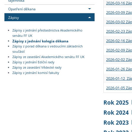
tajemníka
2026-03-16 Záp
Opatření děkana
2026-03-09 Záp
Zápisy
2026-03-02 Záp
Zápisy z jednání předsednictva Akademického
2026-02-23 Záp
senátu FF UK
2026-02-16 Záp
Zápisy z jednání kolegia děkana
Zápisy z porad děkana s vedoucími základních
2026-02-09 Záp
součástí
Zápisy ze zasedání Akademického senátu FF UK
2026-02-02 Záp
Zápisy z jednání Ediční rady
Zápisy ze zasedání Vědecké rady
2026-01-26 Záp
Zápisy z jednání komisí fakulty
2026-01-12 Záp
2026-01-05 Záp
Rok 2025
Rok 2024
Rok 2023