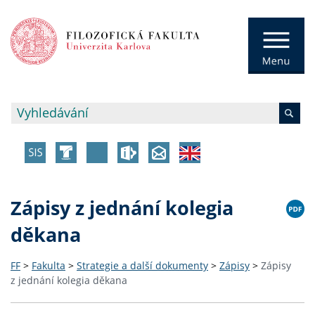
Zápisy z jednání kolegia
děkana
FF
>
Fakulta
>
Strategie a další dokumenty
>
Zápisy
>
Zápisy
z jednání kolegia děkana