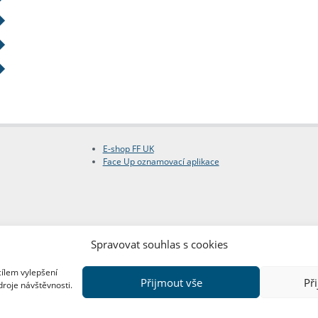
E-shop FF UK
Face Up oznamovací aplikace
Spravovat souhlas s cookies
cílem vylepšení
Přijmout vše
Př
droje návštěvnosti.
Copyright © FF UK 2026
Design:
Red Peppers