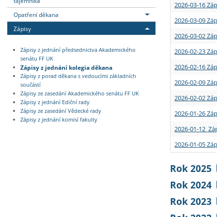
tajemníka
2026-03-16 Záp
Opatření děkana
2026-03-09 Záp
Zápisy
2026-03-02 Záp
Zápisy z jednání předsednictva Akademického
2026-02-23 Záp
senátu FF UK
2026-02-16 Záp
Zápisy z jednání kolegia děkana
Zápisy z porad děkana s vedoucími základních
2026-02-09 Záp
součástí
Zápisy ze zasedání Akademického senátu FF UK
2026-02-02 Záp
Zápisy z jednání Ediční rady
Zápisy ze zasedání Vědecké rady
2026-01-26 Záp
Zápisy z jednání komisí fakulty
2026-01-12 Záp
2026-01-05 Záp
Rok 2025
Rok 2024
Rok 2023