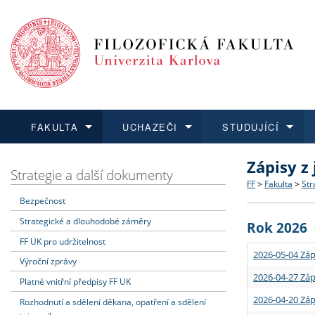
FAKULTA
UCHAZEČI
STUDUJÍCÍ
Zápisy z
FAKULTA
UCHAZEČI
STUDUJÍCÍ
VĚDA A VÝZKUM
ZAHRANIČÍ
Struktura a
Co studova
Bakalářsk
O vědě a 
Aktuální n
Strategie a další dokumenty
FF
>
Fakulta
>
Str
Bezpečnost
Dozvědět se více
Podat přihlášku
Dozvědět se více
Dozvědět se více
Dozvědět se více
Strategie 
Učitelské 
Doktorské
Akademické
Vyjíždějící
Strategické a dlouhodobé záměry
Rok 2026
Podpora a
Informace 
Rigorózní 
Granty a p
Přijíždějíc
FF UK pro udržitelnost
2026-05-04 Záp
Výroční zprávy
Absolventi
Vyjíždějíc
2026-04-27 Záp
Platné vnitřní předpisy FF UK
2026-04-20 Záp
Rozhodnutí a sdělení děkana, opatření a sdělení
Fakultní š