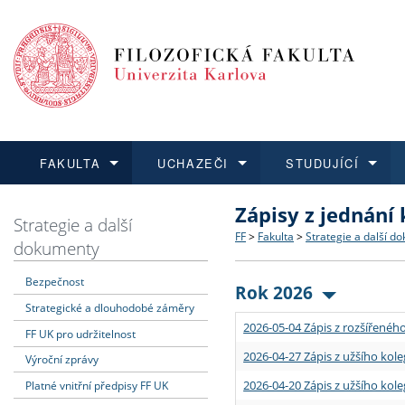
FAKULTA
UCHAZEČI
STUDUJÍCÍ
Zápisy z jednání
FAKULTA
UCHAZEČI
STUDUJÍCÍ
VĚDA A VÝZKUM
ZAHRANIČÍ
Struktura a historie
Co studovat a jak se přihlá
Bakalářské a magisterské
O vědě a výzkumu na FF
Aktuální nabídky a výběrov
Strategie a další
FF
>
Fakulta
>
Strategie a další d
dokumenty
Dozvědět se více
Podat přihlášku
Dozvědět se více
Dozvědět se více
Dozvědět se více
Strategie a další dokumen
Učitelské studijní program
Doktorské studium
Akademické kvalifikace
Vyjíždějící studenti
Bezpečnost
Rok 2026
Strategické a dlouhodobé záměry
Podpora a benefity pro z
Informace k průběhu přijím
Rigorózní řízení
Granty a projekty
Přijíždějící studenti
2026-05-04 Zápis z rozšířeného
FF UK pro udržitelnost
Absolventi fakulty
Vyjíždějící zaměstnanci
2026-04-27 Zápis z užšího kole
Výroční zprávy
2026-04-20 Zápis z užšího kole
Platné vnitřní předpisy FF UK
Fakultní školy FF UK