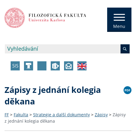
Zápisy z jednání kolegia
děkana
FF
>
Fakulta
>
Strategie a další dokumenty
>
Zápisy
>
Zápisy
z jednání kolegia děkana