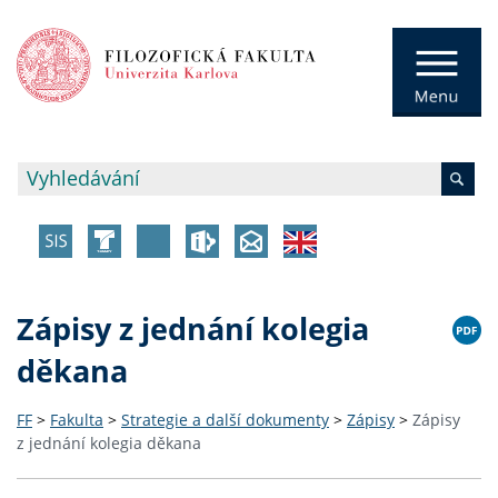
Zápisy z jednání kolegia
děkana
FF
>
Fakulta
>
Strategie a další dokumenty
>
Zápisy
>
Zápisy
z jednání kolegia děkana