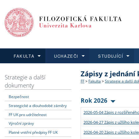
FAKULTA
UCHAZEČI
STUDUJÍCÍ
Zápisy z jednání
FAKULTA
UCHAZEČI
STUDUJÍCÍ
VĚDA A VÝZKUM
ZAHRANIČÍ
Struktura a historie
Co studovat a jak se přihlá
Bakalářské a magisterské
O vědě a výzkumu na FF
Aktuální nabídky a výběrov
Strategie a další
FF
>
Fakulta
>
Strategie a další d
dokumenty
Dozvědět se více
Podat přihlášku
Dozvědět se více
Dozvědět se více
Dozvědět se více
Strategie a další dokumen
Učitelské studijní program
Doktorské studium
Akademické kvalifikace
Vyjíždějící studenti
Bezpečnost
Rok 2026
Strategické a dlouhodobé záměry
Podpora a benefity pro z
Informace k průběhu přijím
Rigorózní řízení
Granty a projekty
Přijíždějící studenti
2026-05-04 Zápis z rozšířeného
FF UK pro udržitelnost
Absolventi fakulty
Vyjíždějící zaměstnanci
2026-04-27 Zápis z užšího kole
Výroční zprávy
2026-04-20 Zápis z užšího kole
Platné vnitřní předpisy FF UK
Fakultní školy FF UK