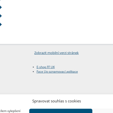
Zobrazit mobilní verzi stránek
E-shop FF UK
Face Up oznamovací aplikace
Spravovat souhlas s cookies
cílem vylepšení