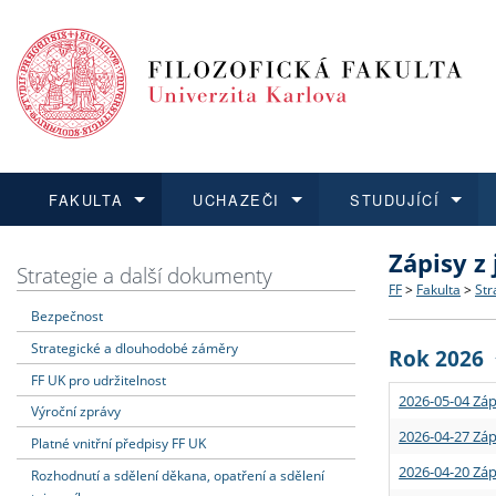
FAKULTA
UCHAZEČI
STUDUJÍCÍ
Zápisy z
FAKULTA
UCHAZEČI
STUDUJÍCÍ
VĚDA A VÝZKUM
ZAHRANIČÍ
Struktura a
Co studova
Bakalářsk
O vědě a 
Aktuální n
Strategie a další dokumenty
FF
>
Fakulta
>
Str
Bezpečnost
Dozvědět se více
Podat přihlášku
Dozvědět se více
Dozvědět se více
Dozvědět se více
Strategie 
Učitelské 
Doktorské
Akademické
Vyjíždějící
Strategické a dlouhodobé záměry
Rok 2026
Podpora a
Informace 
Rigorózní 
Granty a p
Přijíždějíc
FF UK pro udržitelnost
2026-05-04 Záp
Výroční zprávy
Absolventi
Vyjíždějíc
2026-04-27 Záp
Platné vnitřní předpisy FF UK
2026-04-20 Záp
Rozhodnutí a sdělení děkana, opatření a sdělení
Fakultní š