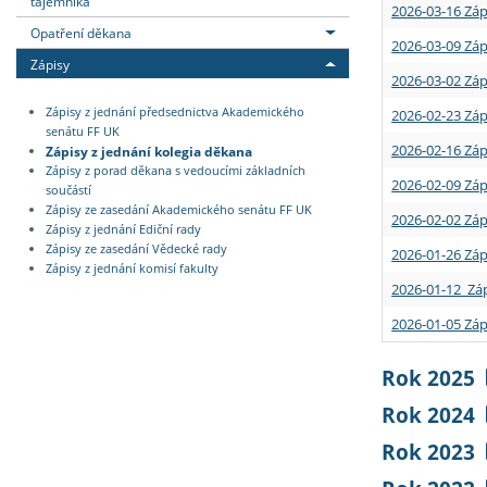
tajemníka
2026-03-16 Záp
Opatření děkana
2026-03-09 Záp
Zápisy
2026-03-02 Záp
Zápisy z jednání předsednictva Akademického
2026-02-23 Záp
senátu FF UK
2026-02-16 Záp
Zápisy z jednání kolegia děkana
Zápisy z porad děkana s vedoucími základních
2026-02-09 Záp
součástí
Zápisy ze zasedání Akademického senátu FF UK
2026-02-02 Záp
Zápisy z jednání Ediční rady
Zápisy ze zasedání Vědecké rady
2026-01-26 Záp
Zápisy z jednání komisí fakulty
2026-01-12 Záp
2026-01-05 Záp
Rok 2025
Rok 2024
Rok 2023