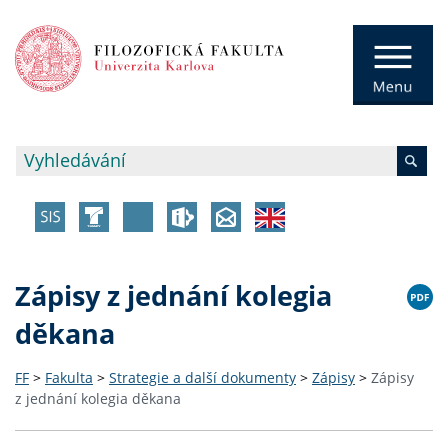
Zápisy z jednání kolegia
děkana
FF
>
Fakulta
>
Strategie a další dokumenty
>
Zápisy
>
Zápisy
z jednání kolegia děkana