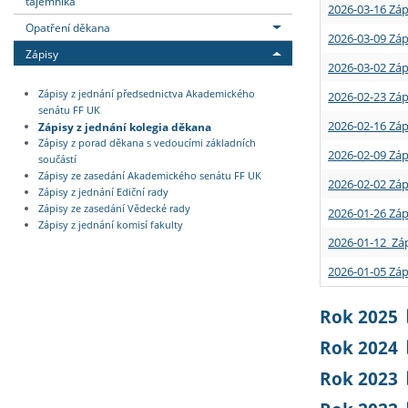
tajemníka
2026-03-16 Záp
Opatření děkana
2026-03-09 Záp
Zápisy
2026-03-02 Záp
Zápisy z jednání předsednictva Akademického
2026-02-23 Záp
senátu FF UK
2026-02-16 Záp
Zápisy z jednání kolegia děkana
Zápisy z porad děkana s vedoucími základních
2026-02-09 Záp
součástí
Zápisy ze zasedání Akademického senátu FF UK
2026-02-02 Záp
Zápisy z jednání Ediční rady
Zápisy ze zasedání Vědecké rady
2026-01-26 Záp
Zápisy z jednání komisí fakulty
2026-01-12 Záp
2026-01-05 Záp
Rok 2025
Rok 2024
Rok 2023