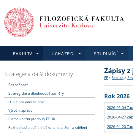
FAKULTA
UCHAZEČI
STUDUJÍCÍ
Zápisy z
FAKULTA
UCHAZEČI
STUDUJÍCÍ
VĚDA A VÝZKUM
ZAHRANIČÍ
Struktura a
Co studova
Bakalářsk
O vědě a 
Aktuální n
Strategie a další dokumenty
FF
>
Fakulta
>
Str
Bezpečnost
Dozvědět se více
Podat přihlášku
Dozvědět se více
Dozvědět se více
Dozvědět se více
Strategie 
Učitelské 
Doktorské
Akademické
Vyjíždějící
Strategické a dlouhodobé záměry
Rok 2026
Podpora a
Informace 
Rigorózní 
Granty a p
Přijíždějíc
FF UK pro udržitelnost
2026-05-04 Záp
Výroční zprávy
Absolventi
Vyjíždějíc
2026-04-27 Záp
Platné vnitřní předpisy FF UK
2026-04-20 Záp
Rozhodnutí a sdělení děkana, opatření a sdělení
Fakultní š