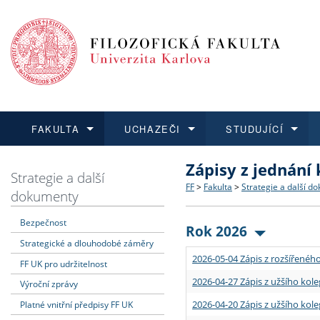
FAKULTA
UCHAZEČI
STUDUJÍCÍ
Zápisy z jednání
FAKULTA
UCHAZEČI
STUDUJÍCÍ
VĚDA A VÝZKUM
ZAHRANIČÍ
Struktura a historie
Co studovat a jak se přihlá
Bakalářské a magisterské
O vědě a výzkumu na FF
Aktuální nabídky a výběrov
Strategie a další
FF
>
Fakulta
>
Strategie a další d
dokumenty
Dozvědět se více
Podat přihlášku
Dozvědět se více
Dozvědět se více
Dozvědět se více
Strategie a další dokumen
Učitelské studijní program
Doktorské studium
Akademické kvalifikace
Vyjíždějící studenti
Bezpečnost
Rok 2026
Strategické a dlouhodobé záměry
Podpora a benefity pro z
Informace k průběhu přijí
Rigorózní řízení
Granty a projekty
Přijíždějící studenti
2026-05-04 Zápis z rozšířeného
FF UK pro udržitelnost
Absolventi fakulty
Vyjíždějící zaměstnanci
2026-04-27 Zápis z užšího kole
Výroční zprávy
2026-04-20 Zápis z užšího kole
Platné vnitřní předpisy FF UK
Fakultní školy FF UK