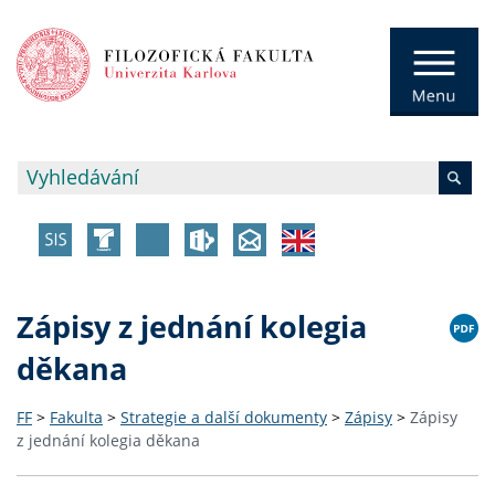
Zápisy z jednání kolegia
děkana
FF
>
Fakulta
>
Strategie a další dokumenty
>
Zápisy
>
Zápisy
z jednání kolegia děkana